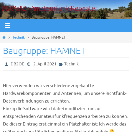
Zum
DBØWIZ - Amateurfunk Repeater
Inhalt
springen
Start
Technik
Baugruppe: HAMNET
Baugruppe: HAMNET
DB2OE
2. April 2021
Technik
Hier verwenden wir verschiedene zugekaufte
Hardwarekomponenten und Antennen, um unsere Richtfunk-
Datenverbindungen zu errichten.
Einzig die Software wird dabei modifiziert um auf
entsprechenden Amateurfunkfrequenzen arbeiten zu können.
Da dieser Eintrag erst einmal ein Platzhalter ist: Ich werde das
später noch ausführlicher an dieser Stelle abhandeln