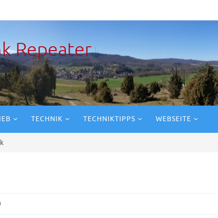
k Repeater
IEB
TECHNIK
TECHNIKTIPPS
WEBSEITE
k
0