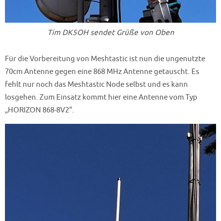
Tim DK5OH sendet Grüße von Oben
Für die Vorbereitung von Meshtastic ist nun die ungenutzte
70cm Antenne gegen eine 868 MHz Antenne getauscht. Es
fehlt nur noch das Meshtastic Node selbst und es kann
losgehen. Zum Einsatz kommt hier eine Antenne vom Typ
„HORIZON 868-8V2“.