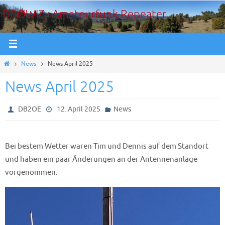
Zum
DBØWIZ - Amateurfunk Repeater
Inhalt
springen
Start
News
News April 2025
News April 2025
DB2OE
12. April 2025
News
Bei bestem Wetter waren Tim und Dennis auf dem Standort
und haben ein paar Änderungen an der Antennenanlage
vorgenommen.