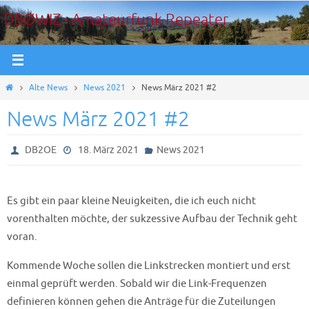
Zum
DBØWIZ - Amateurfunk Repeater
Inhalt
springen
Start
Alte News
News 2021
News März 2021 #2
News März 2021 #2
DB2OE
18. März 2021
News 2021
Es gibt ein paar kleine Neuigkeiten, die ich euch nicht
vorenthalten möchte, der sukzessive Aufbau der Technik geht
voran.
Kommende Woche sollen die Linkstrecken montiert und erst
einmal geprüft werden. Sobald wir die Link-Frequenzen
definieren können gehen die Anträge für die Zuteilungen