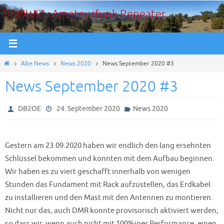
Zum
DBØWIZ - Amateurfunk Repeater
Inhalt
springen
Start
Alte News
News 2020
News September 2020 #3
News September 2020 #3
DB2OE
24. September 2020
News 2020
Gestern am 23.09.2020 haben wir endlich den lang ersehnten
Schlüssel bekommen und konnten mit dem Aufbau beginnen.
Wir haben es zu viert geschafft innerhalb von wenigen
Stunden das Fundament mit Rack aufzustellen, das Erdkabel
zu installieren und den Mast mit den Antennen zu montieren.
Nicht nur das, auch DMR konnte provisorisch aktiviert werden,
so dass wir, wenn auch nicht mit 100%iger Performance, einen