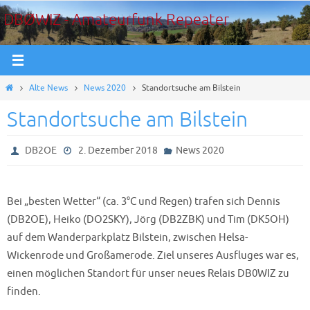
Zum
DBØWIZ - Amateurfunk Repeater
Inhalt
springen
Start
Alte News
News 2020
Standortsuche am Bilstein
Standortsuche am Bilstein
DB2OE
2. Dezember 2018
News 2020
Bei „besten Wetter“ (ca. 3°C und Regen) trafen sich Dennis
(DB2OE), Heiko (DO2SKY), Jörg (DB2ZBK) und Tim (DK5OH)
auf dem Wanderparkplatz Bilstein, zwischen Helsa-
Wickenrode und Großamerode. Ziel unseres Ausfluges war es,
einen möglichen Standort für unser neues Relais DB0WIZ zu
finden.