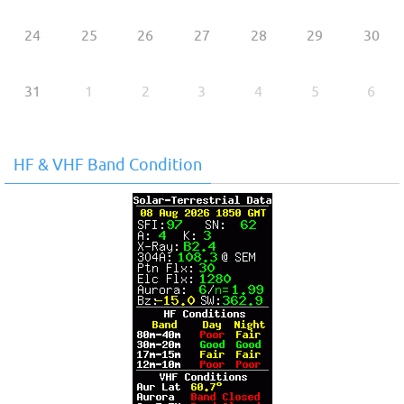
24
25
26
27
28
29
30
31
1
2
3
4
5
6
HF & VHF Band Condition