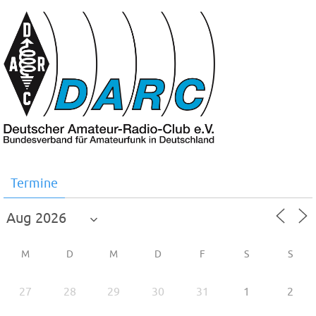
Termine
M
D
M
D
F
S
S
27
28
29
30
31
1
2