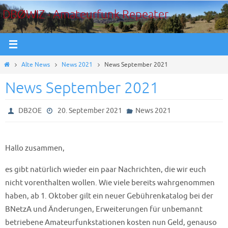
Zum
DBØWIZ - Amateurfunk Repeater
Inhalt
springen
Start
Alte News
News 2021
News September 2021
News September 2021
DB2OE
20. September 2021
News 2021
Hallo zusammen,
es gibt natürlich wieder ein paar Nachrichten, die wir euch
nicht vorenthalten wollen. Wie viele bereits wahrgenommen
haben, ab 1. Oktober gilt ein neuer Gebührenkatalog bei der
BNetzA und Änderungen, Erweiterungen für unbemannt
betriebene Amateurfunkstationen kosten nun Geld, genauso