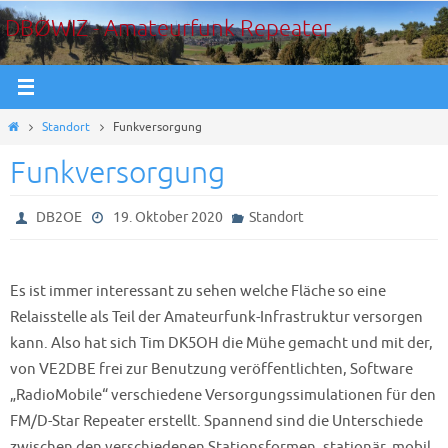
Zum
DBØWIZ - Amateurfunk Repeater
Inhalt
springen
Start
Standort
Funkversorgung
Funkversorgung
DB2OE
19. Oktober 2020
Standort
Es ist immer interessant zu sehen welche Fläche so eine
Relaisstelle als Teil der Amateurfunk-Infrastruktur versorgen
kann. Also hat sich Tim DK5OH die Mühe gemacht und mit der,
von VE2DBE frei zur Benutzung veröffentlichten, Software
„RadioMobile“ verschiedene Versorgungssimulationen für den
FM/D-Star Repeater erstellt. Spannend sind die Unterschiede
zwischen den verschiedenen Stationsformen, stationär, mobil