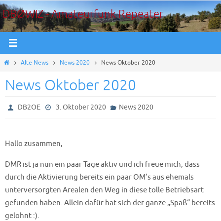
Zum
DBØWIZ - Amateurfunk Repeater
Inhalt
springen
Start
Alte News
News 2020
News Oktober 2020
News Oktober 2020
DB2OE
3. Oktober 2020
News 2020
Hallo zusammen,
DMR ist ja nun ein paar Tage aktiv und ich freue mich, dass
durch die Aktivierung bereits ein paar OM’s aus ehemals
unterversorgten Arealen den Weg in diese tolle Betriebsart
gefunden haben. Allein dafür hat sich der ganze „Spaß“ bereits
gelohnt :).