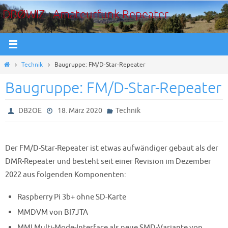
Zum
DBØWIZ - Amateurfunk Repeater
Inhalt
springen
Start
Technik
Baugruppe: FM/D-Star-Repeater
Baugruppe: FM/D-Star-Repeater
DB2OE
18. März 2020
Technik
Der FM/D-Star-Repeater ist etwas aufwändiger gebaut als der
DMR-Repeater und besteht seit einer Revision im Dezember
2022 aus folgenden Komponenten:
Raspberry Pi 3b+ ohne SD-Karte
MMDVM von BI7JTA
MMI Multi-Mode-Interface als neue SMD-Variante von