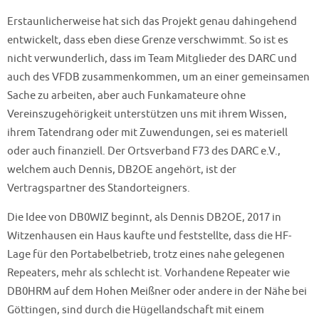
Erstaunlicherweise hat sich das Projekt genau dahingehend
entwickelt, dass eben diese Grenze verschwimmt. So ist es
nicht verwunderlich, dass im Team Mitglieder des DARC und
auch des VFDB zusammenkommen, um an einer gemeinsamen
Sache zu arbeiten, aber auch Funkamateure ohne
Vereinszugehörigkeit unterstützen uns mit ihrem Wissen,
ihrem Tatendrang oder mit Zuwendungen, sei es materiell
oder auch finanziell. Der Ortsverband F73 des DARC e.V.,
welchem auch Dennis, DB2OE angehört, ist der
Vertragspartner des Standorteigners.
Die Idee von DB0WIZ beginnt, als Dennis DB2OE, 2017 in
Witzenhausen ein Haus kaufte und feststellte, dass die HF-
Lage für den Portabelbetrieb, trotz eines nahe gelegenen
Repeaters, mehr als schlecht ist. Vorhandene Repeater wie
DB0HRM auf dem Hohen Meißner oder andere in der Nähe bei
Göttingen, sind durch die Hügellandschaft mit einem