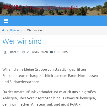
Zum
DBØWIZ - Amateurfunk Repeater
Inhalt
springen
Start
Über uns
Wer wir sind
Wer wir sind
DB2OE
21. März 2020
Über uns
Wir sind eine kleine Gruppe von staatlich geprüften
Funkamateuren, hauptsächlich aus dem Raum Nordhessen
und Südniedersachsen.
Da der Amateurfunk verbindet, ist es auch uns ein großes
Anliegen, über Vereinsgrenzen hinaus etwas zu bewegen,
denn wir machen Amateurfunk und nicht Politik!