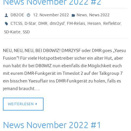
News November 2022 #2
,
DB2OE
12. November 2022
News
News 2022
,
,
,
,
,
,
,
CTCSS
D-Star
DMR
dmr2ysf
FM-Relais
Hessen
Reflektor
,
SD-Karte
SSD
NEU, NEU, NEU, BEI DB0WIZ! DMR2YSF oder DMR goes „Yaesu
Fusion“! Für viele Hotspotbetreiber sicher ein alter Hut, aber
nun habt ihr bei DB0WIZ nun ebenfalls die Möglichkeit euch
mit eurem DMR-Funkgerät im Timeslot 2 auf der Talkgroup 7
ein bisschen Yaesuflair ins DMR-Funkgerät zu holen, falls es
jemand braucht….
WEITERLESEN
News November 2022 #1