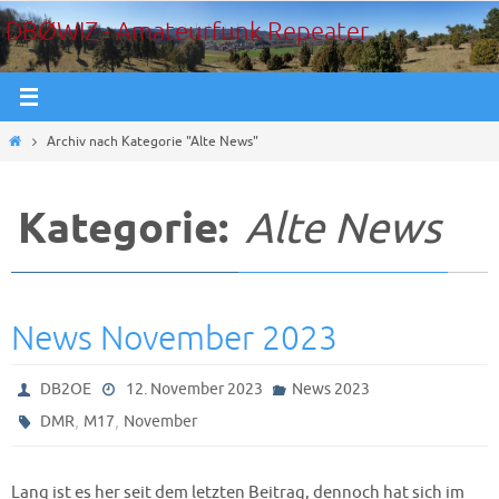
Zum
DBØWIZ - Amateurfunk Repeater
Inhalt
springen
Start
Archiv nach Kategorie "Alte News"
Kategorie:
Alte News
News November 2023
DB2OE
12. November 2023
News 2023
,
,
DMR
M17
November
Lang ist es her seit dem letzten Beitrag, dennoch hat sich im