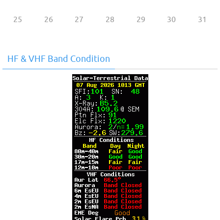
25
26
27
28
29
30
31
HF & VHF Band Condition