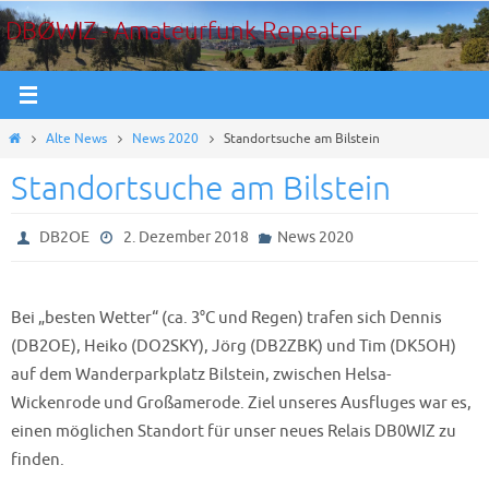
Zum
DBØWIZ - Amateurfunk Repeater
Inhalt
springen
Start
Alte News
News 2020
Standortsuche am Bilstein
Standortsuche am Bilstein
DB2OE
2. Dezember 2018
News 2020
Bei „besten Wetter“ (ca. 3°C und Regen) trafen sich Dennis
(DB2OE), Heiko (DO2SKY), Jörg (DB2ZBK) und Tim (DK5OH)
auf dem Wanderparkplatz Bilstein, zwischen Helsa-
Wickenrode und Großamerode. Ziel unseres Ausfluges war es,
einen möglichen Standort für unser neues Relais DB0WIZ zu
finden.