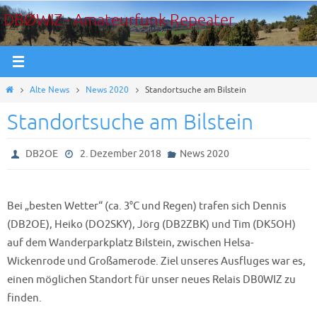
Zum
DBØWIZ - Amateurfunk Repeater
Inhalt
springen
Start
Alte News
News 2020
Standortsuche am Bilstein
Standortsuche am Bilstein
DB2OE
2. Dezember 2018
News 2020
Bei „besten Wetter“ (ca. 3°C und Regen) trafen sich Dennis
(DB2OE), Heiko (DO2SKY), Jörg (DB2ZBK) und Tim (DK5OH)
auf dem Wanderparkplatz Bilstein, zwischen Helsa-
Wickenrode und Großamerode. Ziel unseres Ausfluges war es,
einen möglichen Standort für unser neues Relais DB0WIZ zu
finden.