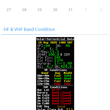
27
28
29
30
31
1
2
HF & VHF Band Condition