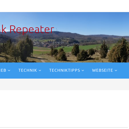
k Repeater
IEB
TECHNIK
TECHNIKTIPPS
WEBSEITE