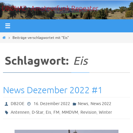
Zum
DBØWIZ - Amateurfunk Repeater
Inhalt
springen
Start
Beiträge verschlagwortet mit "Eis"
Schlagwort:
Eis
News Dezember 2022 #1
,
DB2OE
16. Dezember 2022
News
News 2022
,
,
,
,
,
,
Antennen
D-Star
Eis
FM
MMDVM
Revision
Winter