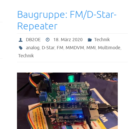
1
Baugruppe: FM/D-Star-
Repeater
DB2OE
18. März 2020
Technik
analog
,
D-Star
,
FM
,
MMDVM
,
MMI
,
Multimode
,
Technik