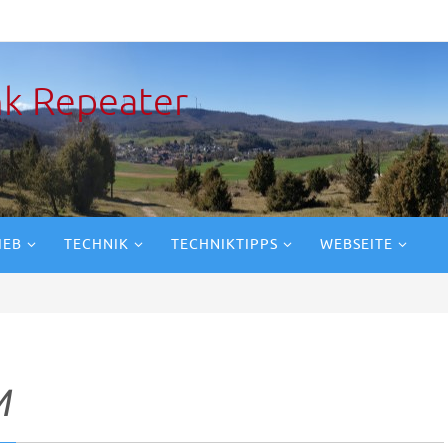
k Repeater
IEB
TECHNIK
TECHNIKTIPPS
WEBSEITE
M