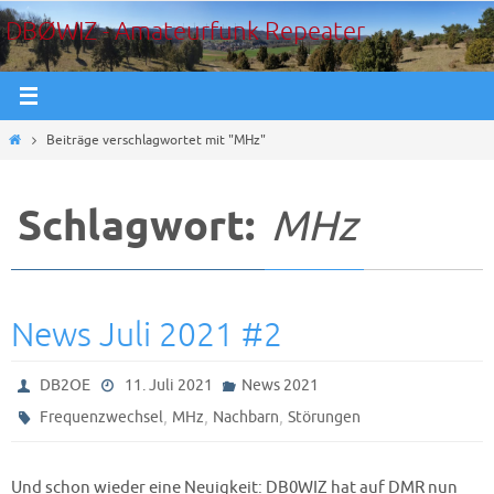
Zum
DBØWIZ - Amateurfunk Repeater
Inhalt
springen
Start
Beiträge verschlagwortet mit "MHz"
Schlagwort:
MHz
News Juli 2021 #2
DB2OE
11. Juli 2021
News 2021
,
,
,
Frequenzwechsel
MHz
Nachbarn
Störungen
Und schon wieder eine Neuigkeit: DB0WIZ hat auf DMR nun