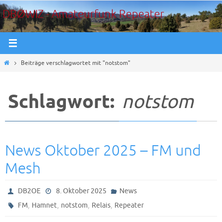
Zum
DBØWIZ - Amateurfunk Repeater
Inhalt
springen
Start
Beiträge verschlagwortet mit "notstom"
Schlagwort:
notstom
News Oktober 2025 – FM und
Mesh
DB2OE
8. Oktober 2025
News
,
,
,
,
FM
Hamnet
notstom
Relais
Repeater