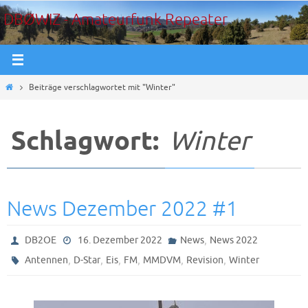
Zum
DBØWIZ - Amateurfunk Repeater
Inhalt
springen
Start
Beiträge verschlagwortet mit "Winter"
Schlagwort:
Winter
News Dezember 2022 #1
,
DB2OE
16. Dezember 2022
News
News 2022
,
,
,
,
,
,
Antennen
D-Star
Eis
FM
MMDVM
Revision
Winter