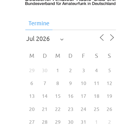
Termine
M
D
M
D
F
S
S
29
30
1
2
3
4
5
6
7
8
9
10
11
12
13
14
15
16
17
18
19
20
21
22
23
24
25
26
27
28
29
30
31
1
2