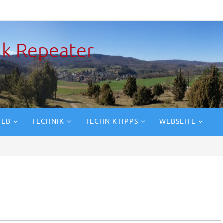
k Repeater
IEB
TECHNIK
TECHNIKTIPPS
WEBSEITE