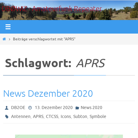
Zum
DBØWIZ - Amateurfunk Repeater
Inhalt
springen
Start
Beiträge verschlagwortet mit "APRS"
Schlagwort:
APRS
News Dezember 2020
DB2OE
13. Dezember 2020
News 2020
,
,
,
,
,
Antennen
APRS
CTCSS
Icons
Subton
Symbole