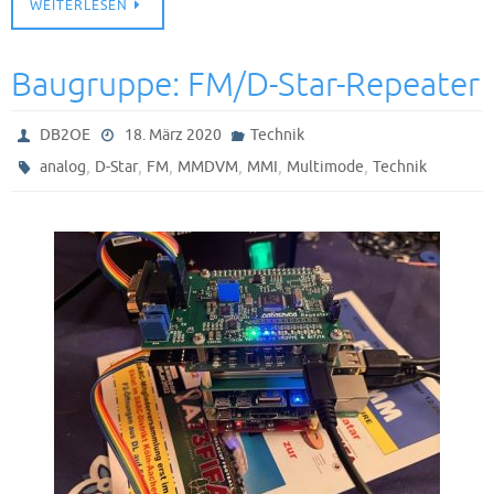
WEITERLESEN
Baugruppe: FM/D-Star-Repeater
DB2OE
18. März 2020
Technik
,
,
,
,
,
,
analog
D-Star
FM
MMDVM
MMI
Multimode
Technik