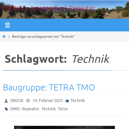
Zum
DBØWIZ - Amateurfunk Repeater
Inhalt
springen
Start
Beiträge verschlagwortet mit "Technik"
Schlagwort:
Technik
Baugruppe: TETRA TMO
DB2OE
14. Februar 2025
Technik
,
,
,
DMO
Repeater
Technik
Tetra