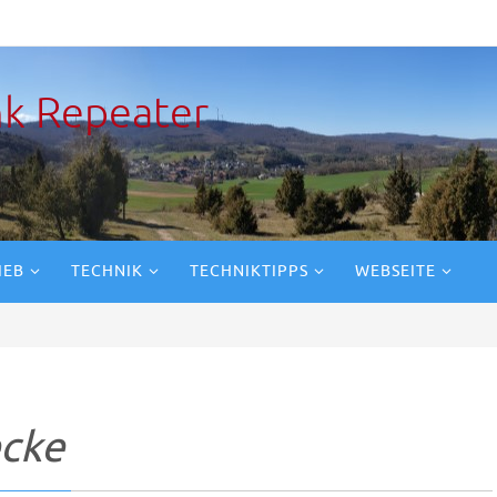
k Repeater
IEB
TECHNIK
TECHNIKTIPPS
WEBSEITE
ecke