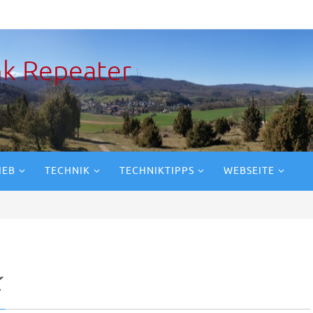
k Repeater
IEB
TECHNIK
TECHNIKTIPPS
WEBSEITE
k