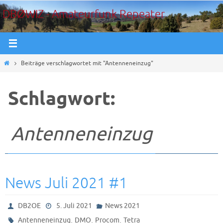
Zum
DBØWIZ - Amateurfunk Repeater
Inhalt
springen
Start
Beiträge verschlagwortet mit "Antenneneinzug"
Schlagwort:
Antenneneinzug
News Juli 2021 #1
DB2OE
5. Juli 2021
News 2021
,
,
,
Antenneneinzug
DMO
Procom
Tetra