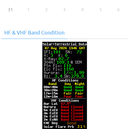
31
1
2
3
4
5
6
HF & VHF Band Condition