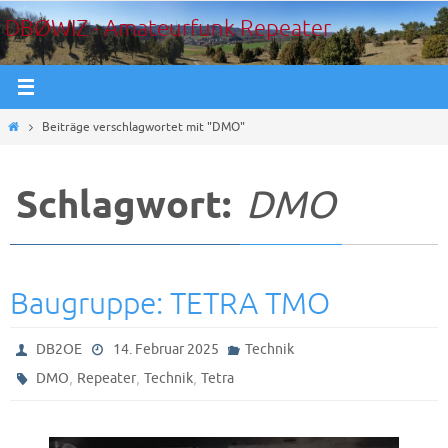
Zum
DBØWIZ - Amateurfunk Repeater
Inhalt
springen
Start
Beiträge verschlagwortet mit "DMO"
Schlagwort:
DMO
Baugruppe: TETRA TMO
DB2OE
14. Februar 2025
Technik
,
,
,
DMO
Repeater
Technik
Tetra