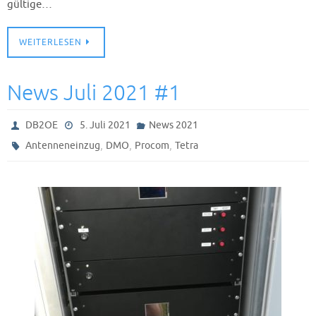
gültige…
WEITERLESEN
News Juli 2021 #1
DB2OE
5. Juli 2021
News 2021
,
,
,
Antenneneinzug
DMO
Procom
Tetra