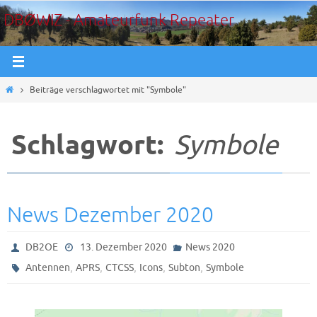
Zum
DBØWIZ - Amateurfunk Repeater
Inhalt
springen
Start
Beiträge verschlagwortet mit "Symbole"
Schlagwort:
Symbole
News Dezember 2020
DB2OE
13. Dezember 2020
News 2020
,
,
,
,
,
Antennen
APRS
CTCSS
Icons
Subton
Symbole