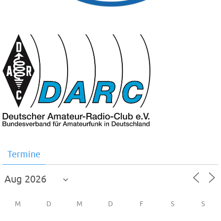
Termine
M
D
M
D
F
S
S