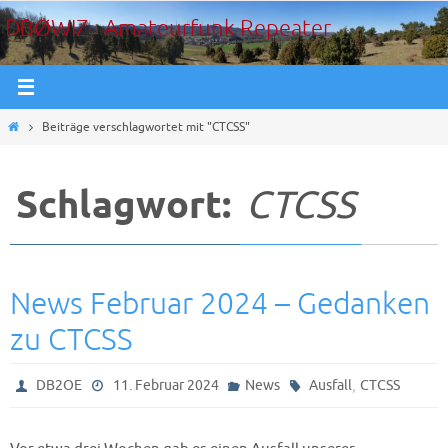
Zum
DBØWIZ - Amateurfunk Repeater
Inhalt
springen
Start
Beiträge verschlagwortet mit "CTCSS"
Schlagwort:
CTCSS
News Februar 2024 – Gedanken
zu CTCSS
,
DB2OE
11. Februar 2024
News
Ausfall
CTCSS