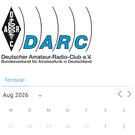
Termine
M
D
M
D
F
S
S
27
28
29
30
31
1
2