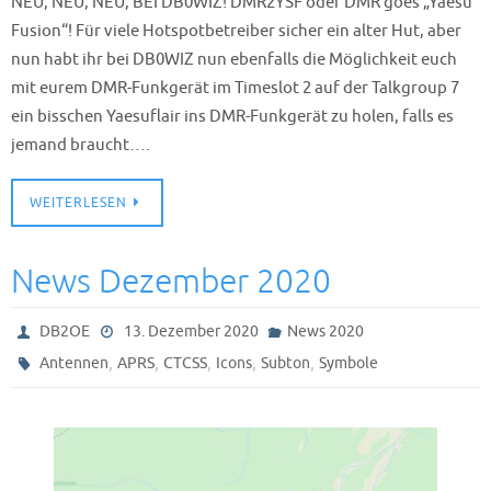
NEU, NEU, NEU, BEI DB0WIZ! DMR2YSF oder DMR goes „Yaesu
Fusion“! Für viele Hotspotbetreiber sicher ein alter Hut, aber
nun habt ihr bei DB0WIZ nun ebenfalls die Möglichkeit euch
mit eurem DMR-Funkgerät im Timeslot 2 auf der Talkgroup 7
ein bisschen Yaesuflair ins DMR-Funkgerät zu holen, falls es
jemand braucht….
WEITERLESEN
News Dezember 2020
DB2OE
13. Dezember 2020
News 2020
,
,
,
,
,
Antennen
APRS
CTCSS
Icons
Subton
Symbole