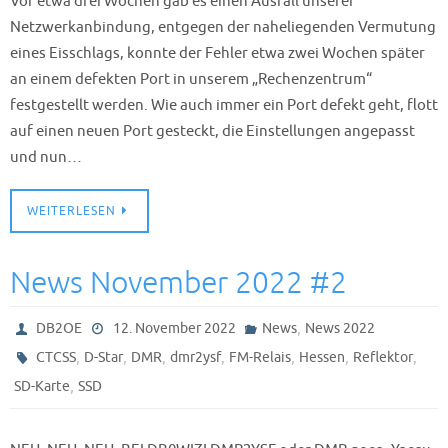
Vor etwa drei Wochen gab es einen Ausfall unserer
Netzwerkanbindung, entgegen der naheliegenden Vermutung
eines Eisschlags, konnte der Fehler etwa zwei Wochen später
an einem defekten Port in unserem „Rechenzentrum“
festgestellt werden. Wie auch immer ein Port defekt geht, flott
auf einen neuen Port gesteckt, die Einstellungen angepasst
und nun…
WEITERLESEN
News November 2022 #2
,
DB2OE
12. November 2022
News
News 2022
,
,
,
,
,
,
,
CTCSS
D-Star
DMR
dmr2ysf
FM-Relais
Hessen
Reflektor
,
SD-Karte
SSD