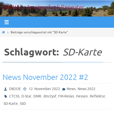
Zum
DBØWIZ - Amateurfunk Repeater
Inhalt
springen
Start
Beiträge verschlagwortet mit "SD-Karte"
Schlagwort:
SD-Karte
News November 2022 #2
,
DB2OE
12. November 2022
News
News 2022
,
,
,
,
,
,
,
CTCSS
D-Star
DMR
dmr2ysf
FM-Relais
Hessen
Reflektor
,
SD-Karte
SSD