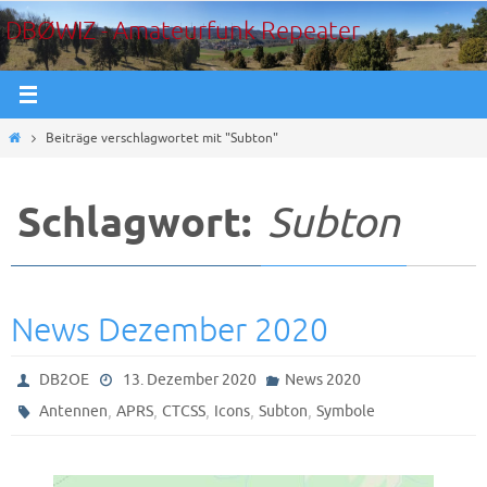
Zum
DBØWIZ - Amateurfunk Repeater
Inhalt
springen
Start
Beiträge verschlagwortet mit "Subton"
Schlagwort:
Subton
News Dezember 2020
DB2OE
13. Dezember 2020
News 2020
,
,
,
,
,
Antennen
APRS
CTCSS
Icons
Subton
Symbole