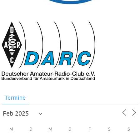
Termine
M
D
M
D
F
S
S