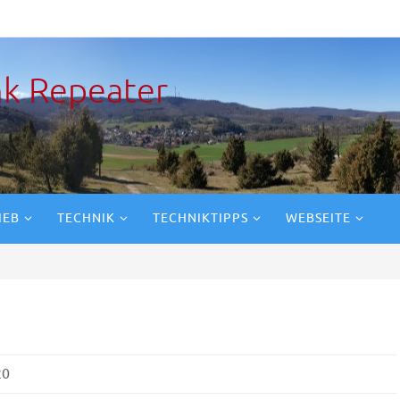
k Repeater
IEB
TECHNIK
TECHNIKTIPPS
WEBSEITE
20