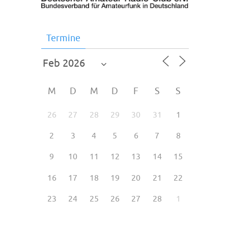
Termine
M
D
M
D
F
S
S
26
27
28
29
30
31
1
2
3
4
5
6
7
8
9
10
11
12
13
14
15
16
17
18
19
20
21
22
23
24
25
26
27
28
1