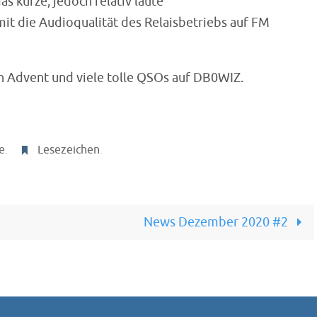
s kurze, jedoch relativ laute
t die Audioqualität des Relaisbetriebs auf FM
n Advent und viele tolle QSOs auf DB0WIZ.
e
.
Lesezeichen
.
News Dezember 2020 #2