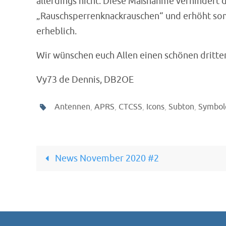
allerdings nicht. Diese Maßnahme verhindert da
„Rauschsperrenknackrauschen“ und erhöht somi
erheblich.
Wir wünschen euch Allen einen schönen dritte
Vy73 de Dennis, DB2OE
Antennen
,
APRS
,
CTCSS
,
Icons
,
Subton
,
Symbol
News November 2020 #2